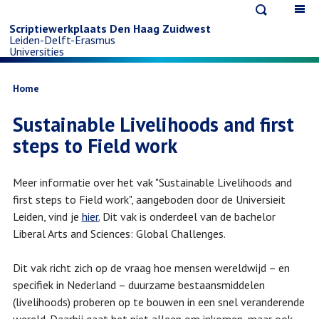
Open
Op
Overslaan
search
ma
Scriptiewerkplaats Den Haag Zuidwest
Leiden-Delft-Erasmus
na
en
Universities
naar
Kruimelpad
Home
Sustainable Livelihoods and first
de
steps to Field work
inhoud
Meer informatie over het vak "Sustainable Livelihoods and
gaan
first steps to Field work", aangeboden door de Universieit
Leiden, vind je
hier.
Dit vak is onderdeel van de bachelor
Liberal Arts and Sciences: Global Challenges.
Dit vak richt zich op de vraag hoe mensen wereldwijd – en
specifiek in Nederland – duurzame bestaansmiddelen
(livelihoods) proberen op te bouwen in een snel veranderende