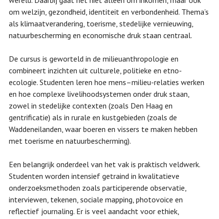
wereld. Daarbij gaat het niet alleen om inkomen, maar ook
om welzijn, gezondheid, identiteit en verbondenheid. Thema’s
als klimaatverandering, toerisme, stedelijke vernieuwing,
natuurbescherming en economische druk staan centraal.
De cursus is geworteld in de milieuanthropologie en
combineert inzichten uit culturele, politieke en etno-
ecologie. Studenten leren hoe mens–milieu-relaties werken
en hoe complexe livelihoodsystemen onder druk staan,
zowel in stedelijke contexten (zoals Den Haag en
gentrificatie) als in rurale en kustgebieden (zoals de
Waddeneilanden, waar boeren en vissers te maken hebben
met toerisme en natuurbescherming).
Een belangrijk onderdeel van het vak is praktisch veldwerk.
Studenten worden intensief getraind in kwalitatieve
onderzoeksmethoden zoals participerende observatie,
interviewen, tekenen, sociale mapping, photovoice en
reflectief journaling. Er is veel aandacht voor ethiek,