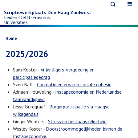
Open
Op
Overslaan
search
ma
Scriptiewerkplaats Den Haag Zuidwest
Leiden-Delft-Erasmus
na
en
Universities
naar
Kruimelpad
Home
2025/2026
de
inhoud
Sam Koster -
Vrijwilligers-vergoeding en
participatiegedrag
gaan
Sven Balt -
Cocreatie en ervaren sociale cohesie
Adriaan Houweling -
Instapeconomie en Nederlandse
taalvaardigheid
Jesse Burggraaf -
Burgerparticipatie via Haagse
wijkagenda’s
Ginger Wouters -
Stress en bestaanszekerheid
Wesley Koster -
Doorstroommogelijkheden binnen de
Instapeconomie.