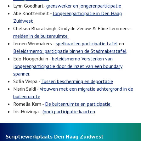
Lynn Goedhart-
grenswerker en jongerenparticipatie
Abe Knottenbelt -
Jongerenparticipatie in Den Haag
Zuidwest
Chelsea Bharatsingh, Cindy de Zeeuw & Eline Lemmers -
meiden in de buitenruimte
Jeroen Wenmakers -
spelkaarten participatie tafel
en
Beleidsmemo: participatie binnen de Stadmakerstafel
Edo Hoogerduijn -
beleidsmemo Versterken van
jongerenparticipatie door de inzet van een boundary
spanner.
Sofia Vespa -
Tussen bescherming en deportatie
Nisrin Saïdi -
Vrouwen met een migratie achtergrond in de
buitenruimte
Romelia Kern -
De buitenruimte en participatie
Iris Huizinga -
(non) participatie kaarten
Scriptiewerkplaats Den Haag Zuidwest