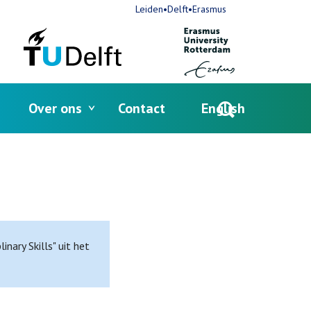
Leiden•Delft•Erasmus
Over ons
Contact
English
Open
search
nary Skills" uit het