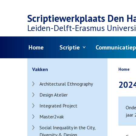
Top
Overslaan
navigation
Scriptiewerkplaats Den H
en
Leiden-Delft-Erasmus
Universi
naar
Menu
Home
Scriptie
Communicatiep
de
inhoud
Kruim
Vakken
Home
gaan
202
Architectural Ethnography
Design Atelier
Integrated Project
Onder
jaar
Master2vak
Social Inequality in the City,
Diversity & Design