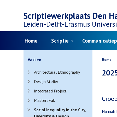
Top
Overslaan
navigation
Scriptiewerkplaats Den H
en
Leiden-Delft-Erasmus
Universi
naar
Menu
Home
Scriptie
Communicatiep
de
inhoud
Kruim
Vakken
Home
gaan
202
Architectural Ethnography
Design Atelier
Integrated Project
Groep
Master2vak
Social Inequality in the City,
Hannah L
Diversity & Design