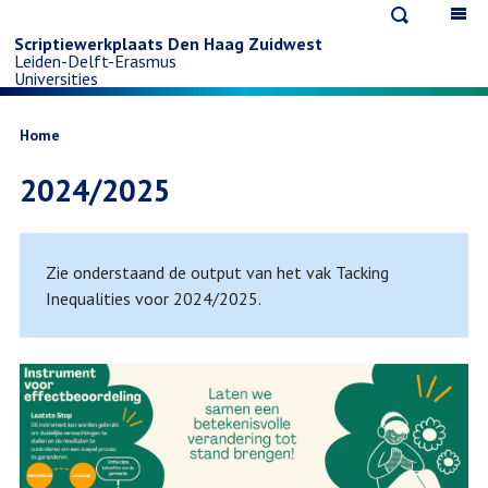
Open
Op
Overslaan
search
ma
Scriptiewerkplaats Den Haag Zuidwest
Leiden-Delft-Erasmus
na
en
Universities
naar
Kruimelpad
Home
2024/2025
de
inhoud
Zie onderstaand de output van het vak Tacking
gaan
Inequalities voor 2024/2025.