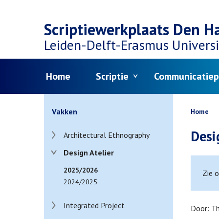
Top
Skip
navigation
Scriptiewerkplaats Den H
to
Leiden-Delft-Erasmus
Universi
main
Menu
Home
Scriptie
Communicatiep
content
Bread
Vakken
Home
Desi
Architectural Ethnography
Design Atelier
2025/2026
Zie 
2024/2025
Integrated Project
Door: Th