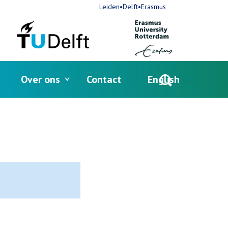
Leiden•Delft•Erasmus
Over ons
Contact
English
Open
search