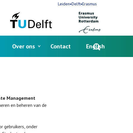
Leiden•Delft•Erasmus
Over ons
Contact
English
Open
search
tate Management
oneren en beheren van de
 gebruikers, onder