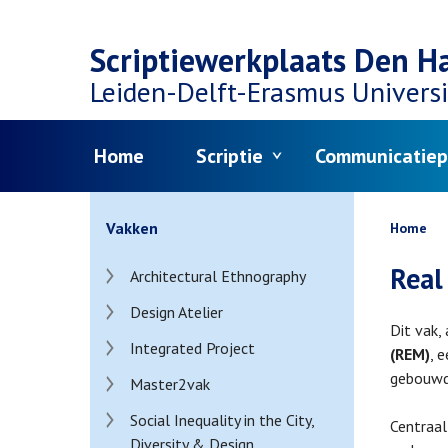
Top
Skip
navigation
Scriptiewerkplaats Den H
to
Leiden-Delft-Erasmus
Universi
main
Menu
Home
Scriptie
Communicatiep
content
Bread
Vakken
Home
Real
Architectural Ethnography
Design Atelier
Dit vak,
Integrated Project
(REM)
, 
gebouwde
Master2vak
Social Inequality in the City,
Centraal
Diversity & Design