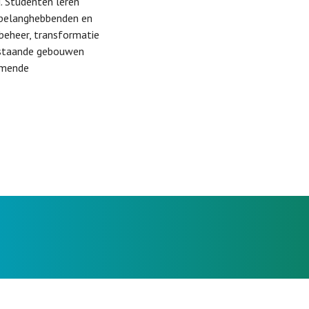
d. Studenten leren
e belanghebbenden en
beheer, transformatie
 bestaande gebouwen
emende