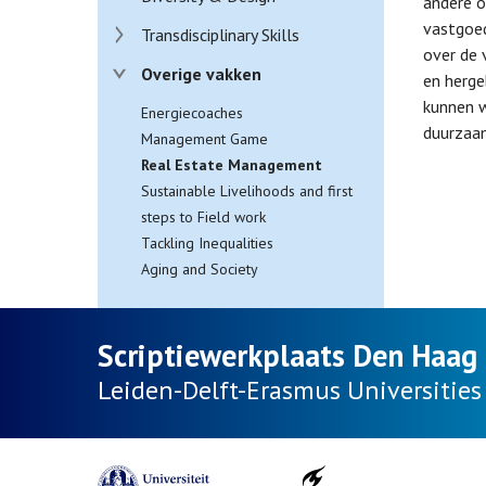
andere o
vastgoed
Transdisciplinary Skills
over de 
Overige vakken
en herge
kunnen 
Energiecoaches
duurzaam
Management Game
Real Estate Management
Sustainable Livelihoods and first
steps to Field work
Tackling Inequalities
Aging and Society
Scriptiewerkplaats Den Haag
Leiden-Delft-Erasmus
Universities