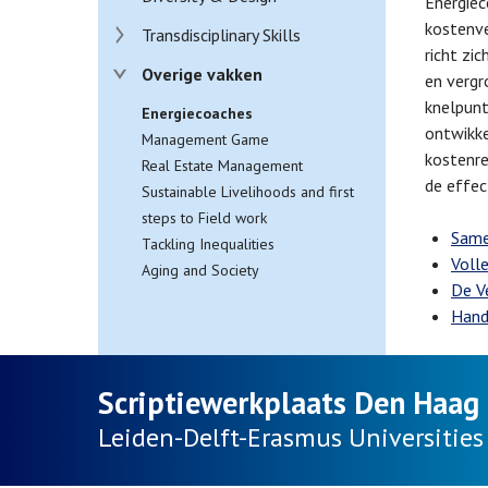
Energiec
kostenve
Transdisciplinary Skills
richt zi
Overige vakken
en vergr
knelpunt
Energiecoaches
ontwikke
Management Game
kostenre
Real Estate Management
de effec
Sustainable Livelihoods and first
steps to Field work
Same
Tackling Inequalities
Volle
Aging and Society
De V
Hand
Scriptiewerkplaats Den Haag
Leiden-Delft-Erasmus
Universities