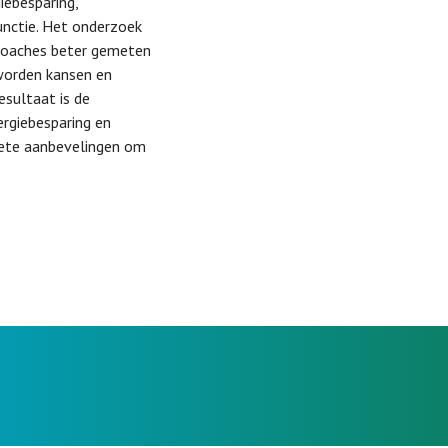
iebesparing,
unctie. Het onderzoek
e coaches beter gemeten
 worden kansen en
esultaat is de
rgiebesparing en
crete aanbevelingen om