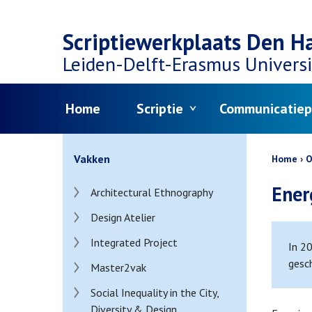
Top
Skip
navigation
Scriptiewerkplaats Den H
to
Leiden-Delft-Erasmus
Universi
main
Menu
Home
Scriptie
Communicatiep
content
Bread
Vakken
Home
O
Ener
Architectural Ethnography
Design Atelier
Integrated Project
In 2
gesc
Master2vak
Social Inequality in the City,
Diversity & Design