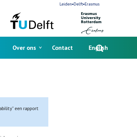
Leiden•Delft•Erasmus
Over ons
Contact
English
Open
search
ility'' een rapport