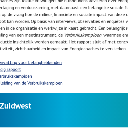
oaches zijn lokale vrijwilligers die huishoudens adviseren over energ
rlaging en verduurzaming, met daarnaast een belangrijke sociale f
ch op de vraag hoe de milieu-, financiële en sociale impact van dez
oot kan worden. Op basis van interviews, observaties en enquêtes
en in de organisatie en werkwijze in kaart gebracht. Een belangrijk r
ling van een meetinstrument, de
Verbruikskampioen
, waarmee ene
ductie inzichtelijk worden gemaakt. Het rapport sluit af met con
tiviteit, zichtbaarheid en impact van Energiecoaches te versterken.
nvatting voor belanghebbenden
dig rapport
erbruikskampioen
leiding van de Verbruikskampioen
 Zuidwest